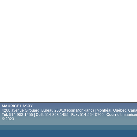
MAURICE LASRY
4260 avenue Girouard, Bureau 250/10 (coin Monkland) | Montréal, Québec, Can
Tél:
514-903-1455 |
Cell:
514-898-1455 |
Fax:
514-564-0709 |
Courriel:
maurice
© 2023